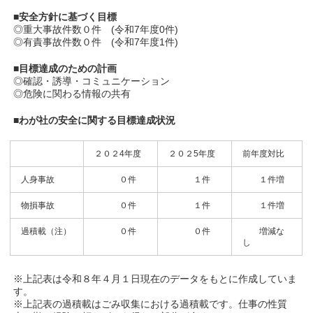
■安全方針に基づく目標
◎重大事故件数０件 (令和7年度0件)
◎有責事故件数０件 (令和7年度1件)
■目標達成のための計画
◎確認・誘導・コミュニケーション
◎危険に関わる情報の共有
■わが社の安全に関する目標達成状況
２０２4年度
２０２5年度
前年度対比
人身事故
０件
１件
１件増
物損事故
０件
１件
１件増
過積載（注）
０件
０件
増減な
し
※上記表は令和８年４月１日現在のデータをもとに作成していま
す。
※上記表の過積載はごみ収集における過積載です。仕事の性質